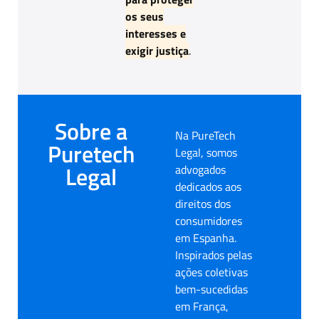
os seus
interesses e
exigir justiça
.
Sobre a
Na PureTech
Puretech
Legal, somos
Legal
advogados
dedicados aos
direitos dos
consumidores
em Espanha.
Inspirados pelas
ações coletivas
bem-sucedidas
em França,