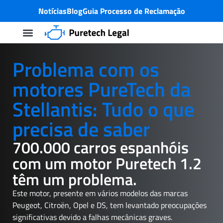
Notícias
Blog
Guia Processo de Reclamação
Processo de ação colectiva
Problema com a PureTech Motor
Quem somos nós?
Problema com os
motores PureTech da
Stellantis: Tudo o que
precisa de saber
700.000 carros espanhóis
com um motor Puretech 1.2
têm um problema.
Este motor, presente em vários modelos das marcas
Peugeot, Citroën, Opel e DS, tem levantado preocupações
significativas devido a falhas mecânicas graves.