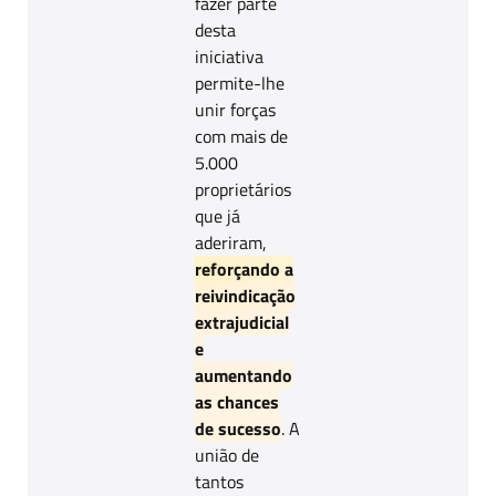
fazer parte
desta
iniciativa
permite-lhe
unir forças
com mais de
5.000
proprietários
que já
aderiram,
reforçando a
reivindicação
extrajudicial
e
aumentando
as chances
de sucesso
. A
união de
tantos