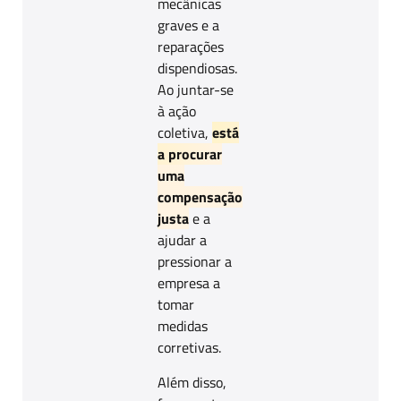
mecânicas
graves e a
reparações
dispendiosas.
Ao juntar-se
à ação
coletiva,
está
a procurar
uma
compensação
justa
e a
ajudar a
pressionar a
empresa a
tomar
medidas
corretivas.
Além disso,