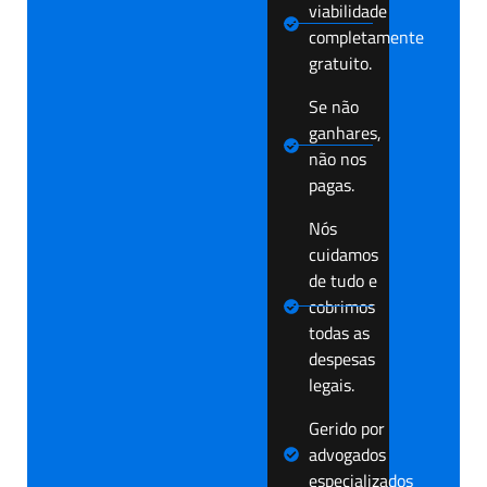
viabilidade
completamente
gratuito.
Se não
ganhares,
não nos
pagas.
Nós
cuidamos
de tudo e
cobrimos
todas as
despesas
legais.
Gerido por
advogados
especializados