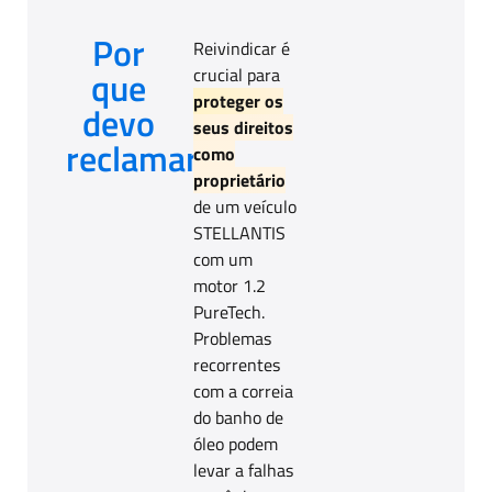
Por
Reivindicar é
que
crucial para
proteger os
devo
seus direitos
reclamar?
como
proprietário
de um veículo
STELLANTIS
com um
motor 1.2
PureTech.
Problemas
recorrentes
com a correia
do banho de
óleo podem
levar a falhas