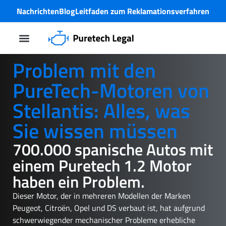
Nachrichten
Blog
Leitfaden zum Reklamationsverfahren
PureTech-Motorproblem
Problem mit den
PureTech-Motoren von
Stellantis: Alles, was
Sie wissen müssen
700.000 spanische Autos mit
einem Puretech 1.2 Motor
haben ein Problem.
Dieser Motor, der in mehreren Modellen der Marken
Peugeot, Citroën, Opel und DS verbaut ist, hat aufgrund
schwerwiegender mechanischer Probleme erhebliche