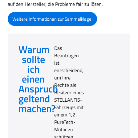
auf den Hersteller, die Probleme fair zu lösen.
Weitere Informationen zur Sammelklage.
Warum
Das
sollte
Beantragen
ist
ich
entscheidend,
einen
um Ihre
Anspruch
Rechte als
Besitzer eines
geltend
STELLANTIS-
machen?
Fahrzeugs mit
einem 1,2
PureTech-
Motor zu
schützen.