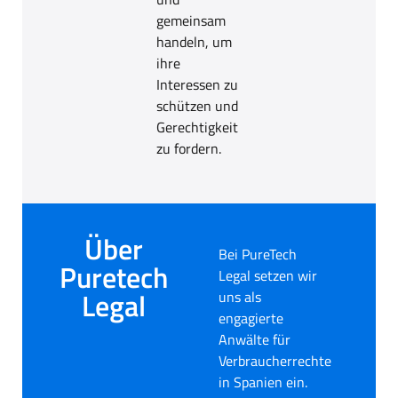
gemeinsam
handeln, um
ihre
Interessen zu
schützen und
Gerechtigkeit
zu fordern.
Über
Bei PureTech
Puretech
Legal setzen wir
Legal
uns als
engagierte
Anwälte für
Verbraucherrechte
in Spanien ein.