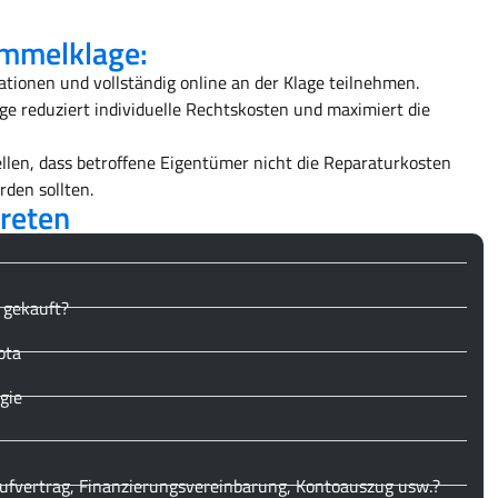
ammelklage:
ationen und vollständig online an der Klage teilnehmen.
ge reduziert individuelle Rechtskosten und maximiert die
tellen, dass betroffene Eigentümer nicht die Reparaturkosten
den sollten.
treten
 gekauft?
ota
gie
ufvertrag, Finanzierungsvereinbarung, Kontoauszug usw.?