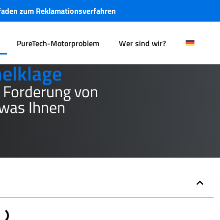
tfaden zum Reklamationsverfahren
PureTech-Motorproblem
Wer sind wir?
elklage
en Forderung von
 was Ihnen