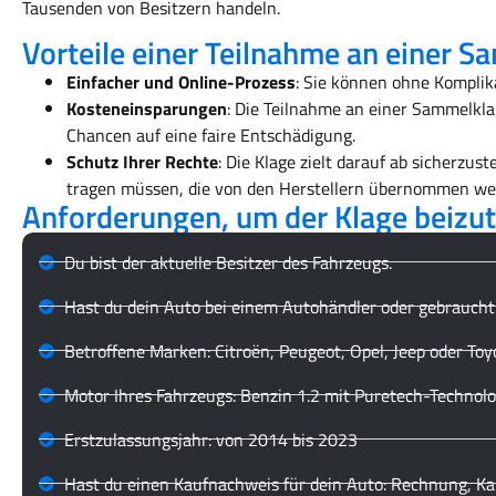
Tausenden von Besitzern handeln.
Vorteile einer Teilnahme an einer S
Einfacher und Online-Prozess
: Sie können ohne Komplik
Kosteneinsparungen
: Die Teilnahme an einer Sammelkla
Chancen auf eine faire Entschädigung.
Schutz Ihrer Rechte
: Die Klage zielt darauf ab sicherzus
tragen müssen, die von den Herstellern übernommen wer
Anforderungen, um der Klage beizu
Du bist der aktuelle Besitzer des Fahrzeugs.
Hast du dein Auto bei einem Autohändler oder gebraucht
Betroffene Marken: Citroën, Peugeot, Opel, Jeep oder Toy
Motor Ihres Fahrzeugs: Benzin 1.2 mit Puretech-Technolo
Erstzulassungsjahr: von 2014 bis 2023
Hast du einen Kaufnachweis für dein Auto: Rechnung, Ka