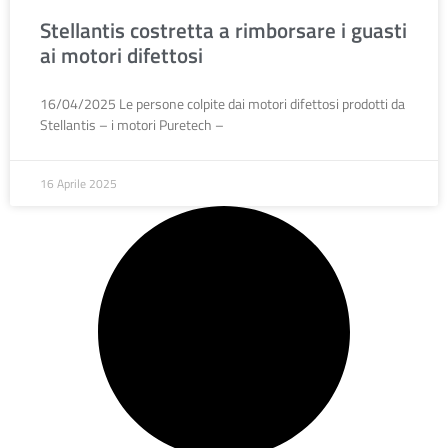
Stellantis costretta a rimborsare i guasti
ai motori difettosi
16/04/2025 Le persone colpite dai motori difettosi prodotti da
Stellantis – i motori Puretech –
16 Aprile 2025