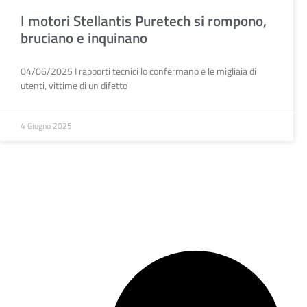
I motori Stellantis Puretech si rompono,
bruciano e inquinano
04/06/2025 I rapporti tecnici lo confermano e le migliaia di
utenti, vittime di un difetto
4 Giugno 2025