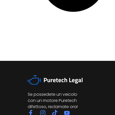
Se possedete un veicolo
con un motore Puretech
difettoso, reclamate ora!