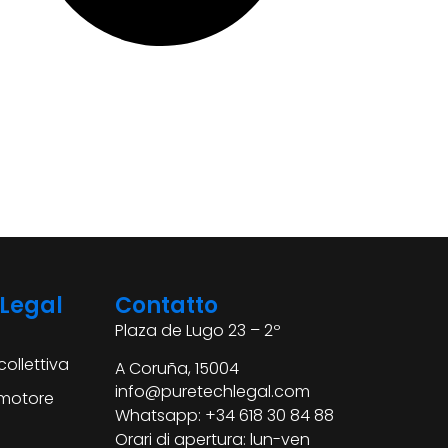
 Legal
Contatto
Plaza de Lugo 23 – 2º
collettiva
A Coruña, 15004
info@puretechlegal.com
 motore
Whatsapp: +34 618 30 84 88
Orari di apertura: lun-ven