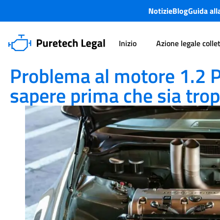
Notizie
Blog
Guida all
Inizio
Azione legale colle
Motore Puretech
Problema al motore 1.2 PureTech 82 CV: cos
Problema al motore 1.2 P
sapere prima che sia trop