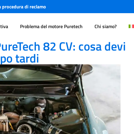
a procedura di reclamo
ttiva
Problema del motore Puretech
Chi siamo?
a devi sapere prima che sia troppo tardi
ureTech 82 CV: cosa devi
po tardi