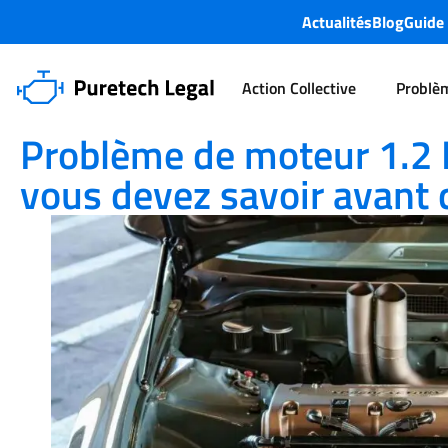
Actualités
Blog
Guide
Action Collective
Problè
Moteur Puretech
Problème de moteur 1.2 PureTech 82 ch : ce
Problème de moteur 1.2 P
vous devez savoir avant qu