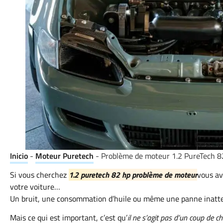
Inicio
-
Moteur Puretech
-
Problème de moteur 1.2 PureTech 82 c
Si vous cherchez
1.2 puretech 82 hp problème de moteur
vous av
votre voiture…
Un bruit, une consommation d’huile ou même une panne inatt
Mais ce qui est important, c’est qu’
il ne s’agit pas d’un coup de c