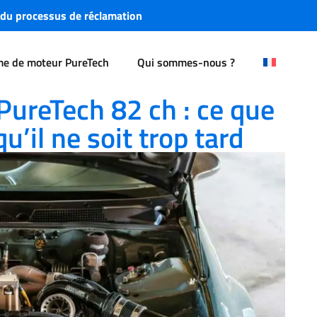
 du processus de réclamation
me de moteur PureTech
Qui sommes-nous ?
 que vous devez savoir avant qu’il ne soit trop tard
ureTech 82 ch : ce que
’il ne soit trop tard