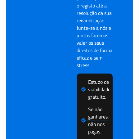
o registo até à
resolução da sua
reivindicação.
Junte-se a nós e
juntos faremos
valer os seus
direitos de forma
eficaz e sem
stress.
Estudo de
viabilidade
gratuito.
Se não
ganhares,
não nos
pagas.