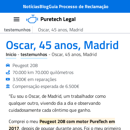
Notícias
Blog
Guia Processo de Reclamação
testemunhos
Oscar, 45 anos, Madrid
Processo de ação colectiva
Problema com a PureTech Motor
Quem somos nós?
Oscar, 45 anos, Madrid
Inicio
-
testemunhos
-
Oscar, 45 anos, Madrid
Peugeot 208
70.000 km 70.000 quilómetros
3.500€ em reparações
Compensação esperada de 6.500€
“Eu sou o Oscar, de Madrid, um trabalhador como
qualquer outro, vivendo dia a dia e observando
cuidadosamente cada cêntimo que ganho.
Comprei o meu
Peugeot 208 com motor PureTech em
2017
, depois de poupar durante anos. Foi o meu primeiro