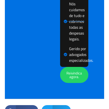
Nós
cuidamos
de tudo e
cobrimos
todas as
despesas
legais.
Gerido por
advogados
especializados.
Reivindica
agora.