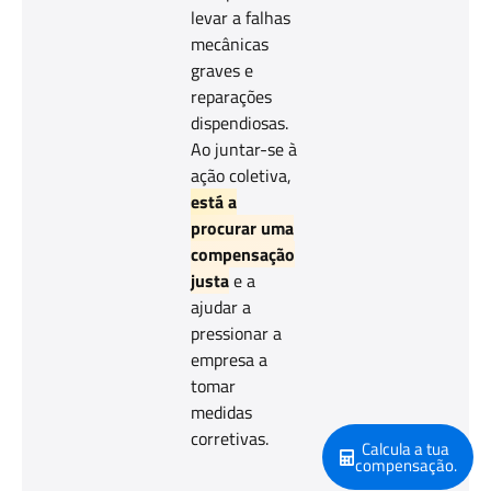
levar a falhas
mecânicas
graves e
reparações
dispendiosas.
Ao juntar-se à
ação coletiva,
está a
procurar uma
compensação
justa
e a
ajudar a
pressionar a
empresa a
tomar
medidas
corretivas.
Calcula a tua
compensação.