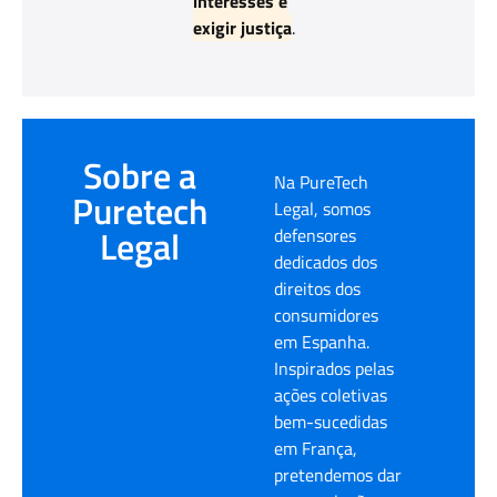
interesses e
exigir justiça
.
Sobre a
Na PureTech
Puretech
Legal, somos
Legal
defensores
dedicados dos
direitos dos
consumidores
em Espanha.
Inspirados pelas
ações coletivas
bem-sucedidas
em França,
pretendemos dar