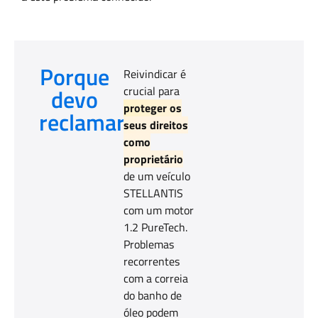
Porque
Reivindicar é
devo
crucial para
proteger os
reclamar?
seus direitos
como
proprietário
de um veículo
STELLANTIS
com um motor
1.2 PureTech.
Problemas
recorrentes
com a correia
do banho de
óleo podem