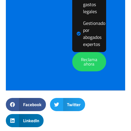
gastos
legales
Gestionado
por
abogados
expertos
Reclama
ahora
Facebook
Twitter
LinkedIn