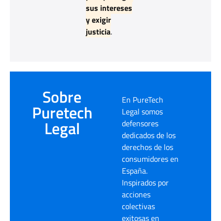
sus intereses
y exigir
justicia
.
Sobre
En PureTech
Puretech
Legal somos
Legal
defensores
dedicados de los
derechos de los
consumidores en
España.
Inspirados por
acciones
colectivas
exitosas en