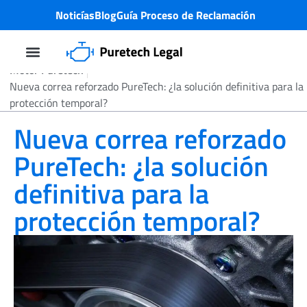
Noticías
Blog
Guía Proceso de Reclamación
Motor Puretech
Demanda Colectiva
Problema motor PureTech
¿Quiénes Somos?
Nueva correa reforzado PureTech: ¿la solución definitiva para la
protección temporal?
Nueva correa reforzado
PureTech: ¿la solución
definitiva para la
protección temporal?