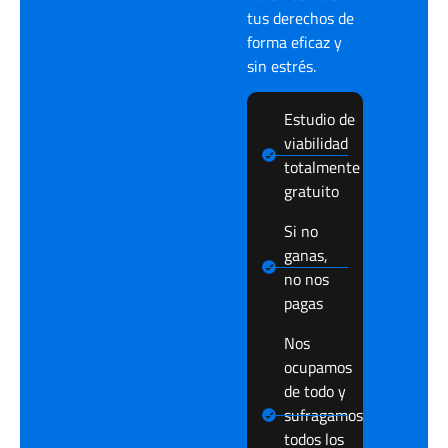
tus derechos de
forma eficaz y
sin estrés.
Estudio de
viabilidad
totalmente
gratuito
Si no
ganas,
no nos
pagas
Nos
ocupamos
de todo y
sufragamos
todos los