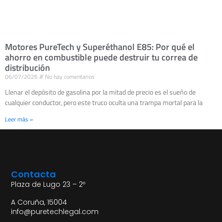
Motores PureTech y Superéthanol E85: Por qué el
ahorro en combustible puede destruir tu correa de
distribución
06/07/2026
No hay comentarios
Llenar el depósito de gasolina por la mitad de precio es el sueño de
cualquier conductor, pero este truco oculta una trampa mortal para la
Leer más »
Contacta
Plaza de Lugo 23 – 2º
A Coruña, 15004
info@puretechlegal.com