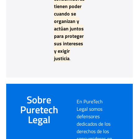
tienen poder
cuando se
organizan y
actúan juntos
para proteger
sus intereses
y exigir
justicia
.
Sobre
En PureTech
Puretech
Legal somos
Legal
defensores
dedicados de los
derechos de los
consumidores en