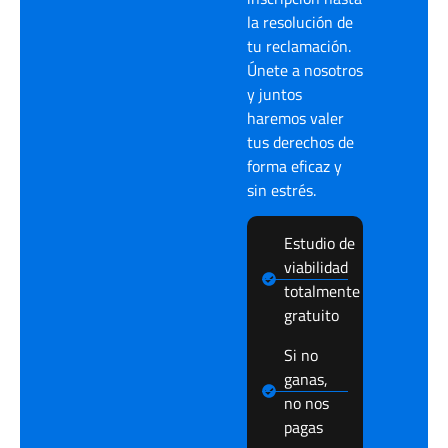
la resolución de
tu reclamación.
Únete a nosotros
y juntos
haremos valer
tus derechos de
forma eficaz y
sin estrés.
Estudio de
viabilidad
totalmente
gratuito
Si no
ganas,
no nos
pagas