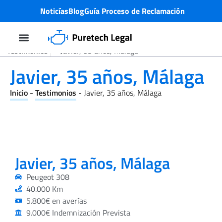
Noticías
Blog
Guía Proceso de Reclamación
Testimonios
Javier, 35 años, Málaga
Demanda Colectiva
Problema motor PureTech
¿Quiénes Somos?
Javier, 35 años, Málaga
Inicio
-
Testimonios
-
Javier, 35 años, Málaga
Javier, 35 años, Málaga
Peugeot 308
40.000 Km
5.800€ en averías
9.000€ Indemnización Prevista