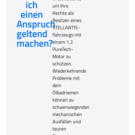
ich
um Ihre
einen
Rechte als
Anspruch
Besitzer eines
STELLANTIS-
geltend
Fahrzeugs mit
machen?
einem 1,2
PureTech-
Motor zu
schützen.
Wiederkehrende
Probleme mit
dem
Ölbadriemen
können zu
schwerwiegenden
mechanischen
Ausfällen und
teuren