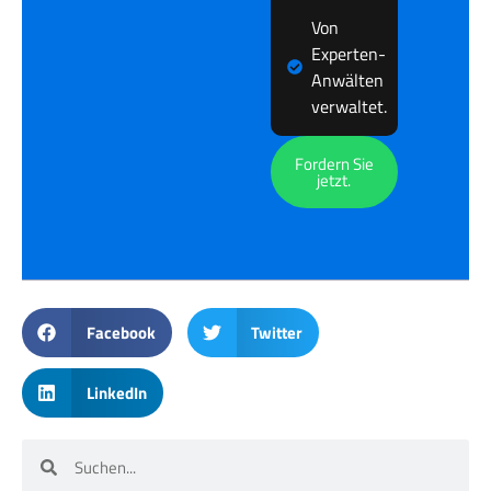
Von
Experten-
Anwälten
verwaltet.
Fordern Sie
jetzt.
Facebook
Twitter
LinkedIn