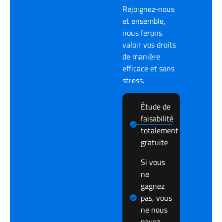
Rejoignez-nous
et ensemble,
nous ferons
valoir vos droits
de manière
efficace et sans
stress.
Étude de
faisabilité
totalement
gratuite
Si vous
ne
gagnez
pas, vous
ne nous
payez