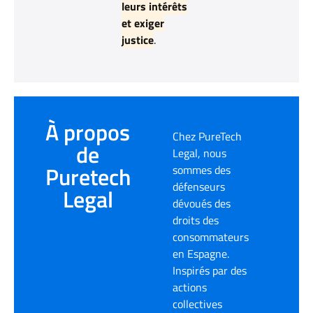
leurs intérêts
et exiger
justice
.
À propos
Chez PureTech
de
Legal, nous
Puretech
sommes des
défenseurs
Legal
dévoués des
droits des
consommateurs
en Espagne.
Inspirés par des
actions
collectives