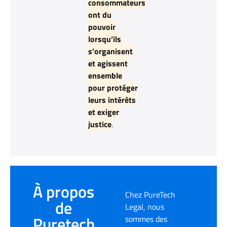
consommateurs
ont du
pouvoir
lorsqu’ils
s’organisent
et agissent
ensemble
pour protéger
leurs intérêts
et exiger
justice
.
À propos
Chez PureTech
de
Legal, nous
Puretech
sommes des