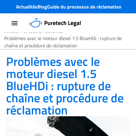
Actualités
Blog
Guide du processus de réclamation
Moteur Puretech
|
Problèmes
Action Collective
Problème de moteur PureTech
Qui sommes-nous ?
Problèmes avec le moteur diesel 1.5 BlueHDi : rupture de
chaîne et procédure de réclamation
Problèmes avec le
moteur diesel 1.5
BlueHDi : rupture de
chaîne et procédure de
réclamation