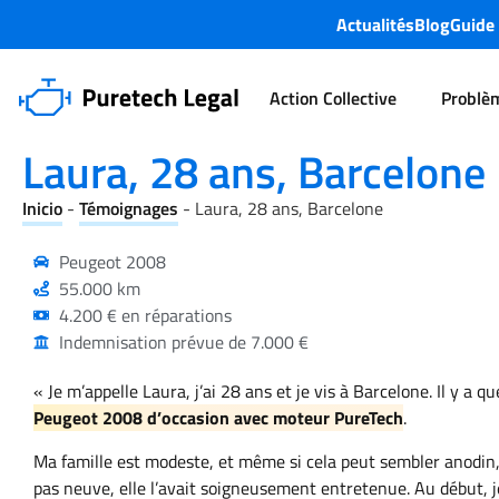
Actualités
Blog
Guide
Action Collective
Problè
Témoignages
Laura, 28 ans, Barcelone
Laura, 28 ans, Barcelone
Inicio
-
Témoignages
-
Laura, 28 ans, Barcelone
Peugeot 2008
55.000 km
4.200 € en réparations
Indemnisation prévue de 7.000 €
« Je m’appelle Laura, j’ai 28 ans et je vis à Barcelone. Il y a 
Peugeot 2008 d’occasion avec moteur PureTech
.
Ma famille est modeste, et même si cela peut sembler anodin, ce
pas neuve, elle l’avait soigneusement entretenue. Au début, 