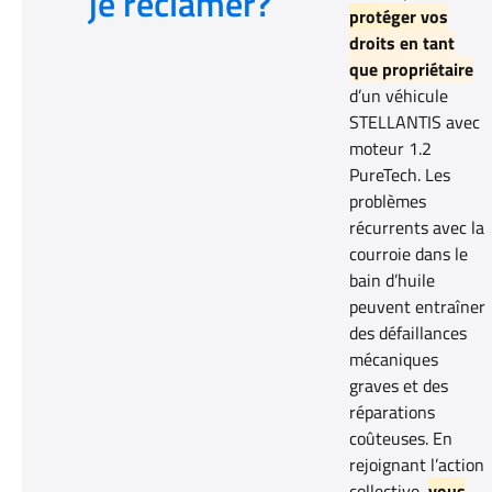
je réclamer?
protéger vos
droits en tant
que propriétaire
d’un véhicule
STELLANTIS avec
moteur 1.2
PureTech. Les
problèmes
récurrents avec la
courroie dans le
bain d’huile
peuvent entraîner
des défaillances
mécaniques
graves et des
réparations
coûteuses. En
rejoignant l’action
collective,
vous